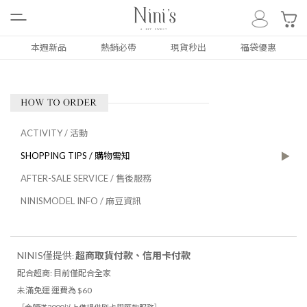
0
本週新品
熱銷必帶
現貨秒出
福袋優惠
ALL
NEW
本週新品
ACTIVITY / 活動
SHOPPING TIPS / 購物需知
上衣
TOP
AFTER-SALE SERVICE / 售後服務
下著
BOTTOM
NINISMODEL INFO / 麻豆資訊
外套
COAT
洋裝/套裝
DRESS
NINIS僅提供
超商取貨付款、信用卡付款
:
配合超商: 目前僅配合全家
配件類
ACC
未滿免運 運費為 $60