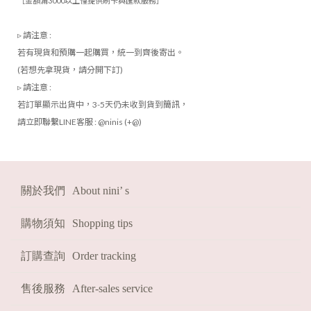
［金額滿3000以上僅提供刷卡與匯款服務］
HOT
熱賣必收!
▹
請注意 :
FAST
現貨
若有現貨和預購一起購買，統一到齊後寄出。
(若想先拿現貨，請分開下訂)
2026
福袋
▹
請注意 :
若訂單顯示出貨中，3-5天仍未收到貨到簡訊，
請立即聯繫LINE
客服 :
@ninis (+@)
關於我們
About nini’ s
購物須知
Shopping tips
訂購查詢
Order tracking
售後服務
After-sales service