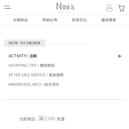
0
本週新品
熱銷必帶
現貨秒出
福袋優惠
ALL
NEW
本週新品
ACTIVITY / 活動
SHOPPING TIPS / 購物需知
上衣
TOP
AFTER-SALE SERVICE / 售後服務
下著
BOTTOM
NINISMODEL INFO / 麻豆資訊
外套
COAT
洋裝/套裝
DRESS
配件類
ACC
滿1500
全館商品
免運