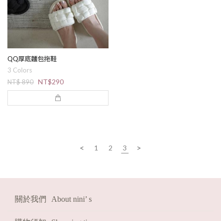
HOT
熱賣必收!
FAST
現貨
2026
福袋
QQ厚底麵包拖鞋
3 Colors
NT$290
NT$ 890
<
>
1
2
3
關於我們
About nini’ s