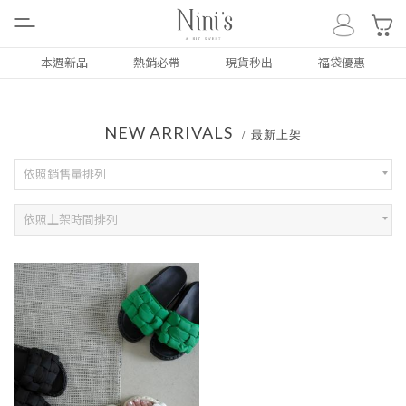
0
本週新品
熱銷必帶
現貨秒出
福袋優惠
ALL
NEW ARRIVALS
最新上架
NEW
本週新品
依照銷售量排列
依照上架時間排列
上衣
TOP
下著
BOTTOM
外套
COAT
洋裝/套裝
DRESS
配件類
ACC