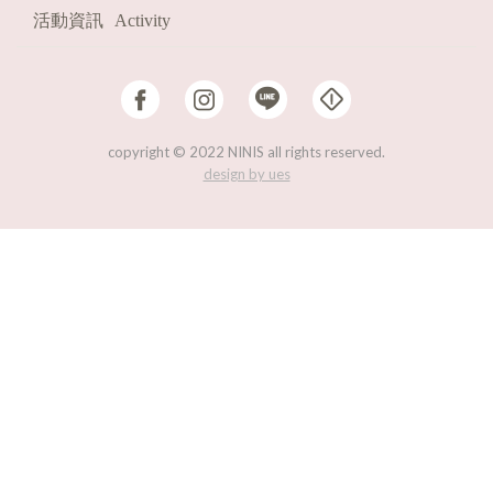
活動資訊
Activity
HOT
熱賣必收!
FAST
現貨
2026
福袋
copyright © 2022 NINIS all rights reserved.
design by ues