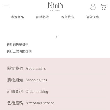
0
本週新品
熱銷必帶
現貨秒出
福袋優惠
ALL
NEW
本週新品
依照銷售量排列
依照上架時間排列
上衣
TOP
關於我們
About nini’ s
下著
BOTTOM
外套
COAT
購物須知
Shopping tips
洋裝/套裝
DRESS
訂購查詢
Order tracking
配件類
ACC
售後服務
After-sales service