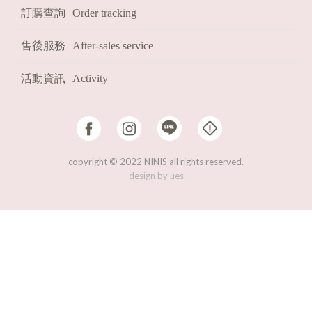
訂購查詢
Order tracking
HOT
熱賣必收!
售後服務
After-sales service
FAST
現貨
2026
福袋
活動資訊
Activity
copyright © 2022 NINIS all rights reserved.
design by ues