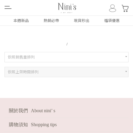
0
本週新品
熱銷必帶
現貨秒出
福袋優惠
ALL
NEW
本週新品
依照銷售量排列
依照上架時間排列
上衣
TOP
下著
BOTTOM
外套
COAT
洋裝/套裝
DRESS
關於我們
About nini’ s
配件類
ACC
購物須知
Shopping tips