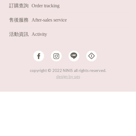
訂購查詢
Order tracking
HOT
熱賣必收!
售後服務
After-sales service
FAST
現貨
2026
福袋
活動資訊
Activity
copyright © 2022 NINIS all rights reserved.
design by ues