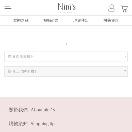
0
本週新品
熱銷必帶
現貨秒出
福袋優惠
ALL
NEW
本週新品
依照銷售量排列
依照上架時間排列
上衣
TOP
下著
BOTTOM
外套
COAT
洋裝/套裝
DRESS
關於我們
About nini’ s
配件類
ACC
購物須知
Shopping tips