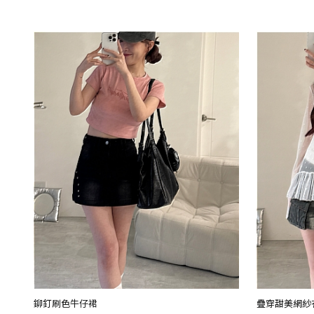
鉚釘刷色牛仔裙
疊穿甜美網紗