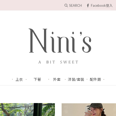
SEARCH
Facebook登入
上衣
下著
外套
洋裝/套裝
配件類
NEW
本週新品 > ♡ 04.02 春裝上新 ♡
TOP
BOTTOM
COAT
DRESS
ACC