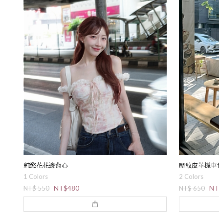
HOT
熱賣必收!
FAST
現貨
2026
福袋
純慾花花邊背心
壓紋皮革機車
1 Colors
2 Colors
NT$480
NT
NT$ 550
NT$ 650