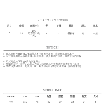
下身尺寸：公分 (平放測量)
▼
尺寸
全長
腰圍(吋)
臀
下擺
材質
彈性
厚度
鬆緊
35
可穿至XS到
/
/
襯衫布
有
一般
F
大L
NOTICE !
▸
商品圖顏色會因個人電腦螢幕不同而有所差異，商品皆以實品為準
▸
尺寸測量
與商品顏色會因
不同批製作，多少有些許誤差，還請水水們諒解
▸
現貨商品於下單後3日內快速寄出
▸
預購商品於下單後7-25個工作天
，急需商品的買家請考慮清楚再下單唷
▸
若有現貨和預購一起購買，統一到齊後寄出 (若想先拿現貨，請分開下訂)
MODEL INFO
MODEL
CM
KG
胸圍
腰圍
臀圍
肩寬
尺寸
NINI
158
45
32
24
32
34
S