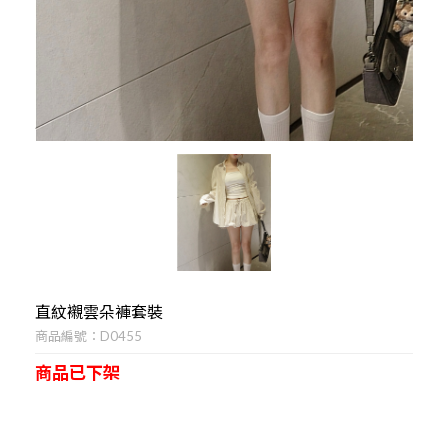
HOT
熱賣必收!
FAST
現貨
2026
福袋
直紋襯雲朵褲套裝
商品編號：D0455
商品已下架