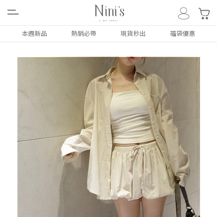
0
本週新品
熱銷必帶
現貨秒出
福袋優惠
ALL
NEW
本週新品
上衣
TOP
下著
BOTTOM
外套
COAT
洋裝/套裝
DRESS
配件類
ACC