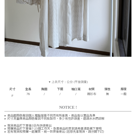
上衣尺寸：公分 (平放測量)
▼
尺寸
全長
胸圍
下擺
袖口寬
材質
彈性
厚度
78
/
/
/
襯衫布
無
一般
F
NOTICE !
▸
商品圖顏色會因個人電腦螢幕不同而有所差異，商品皆以實品為準
▸
尺寸測量
與商品顏色會因
不同批製作，多少有些許誤差，還請水水們諒解
▸
現貨商品於下單後3日內快速寄出
▸
預購商品於下單後7-25個工作天
，急需商品的買家請考慮清楚再下單唷
▸
若有現貨和預購一起購買，統一到齊後寄出 (若想先拿現貨，請分開下訂)