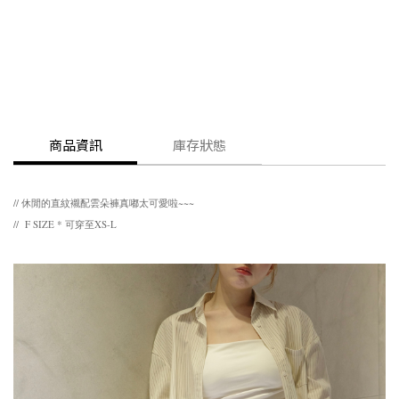
商品資訊
庫存狀態
// 休閒的直紋襯配雲朵褲真嘟太可愛啦~~~
// F SIZE * 可穿至XS-L