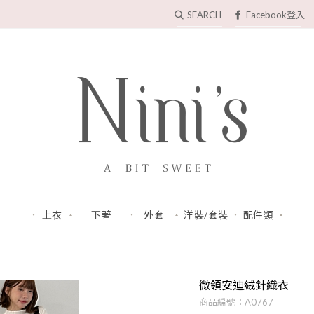
SEARCH
Facebook登入
上衣
下著
外套
洋裝/套裝
配件類
TOP
BOTTOM
COAT
DRESS
ACC
微領安迪絨針織衣
商品編號：A0767