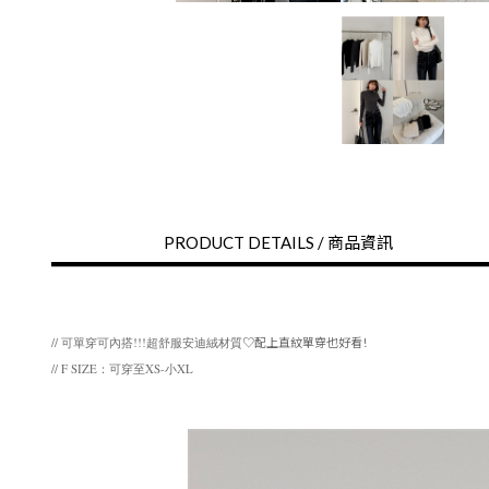
PRODUCT DETAILS /
商品資訊
// 可單穿可內搭!!!超舒服安迪絨材質
♡配上直紋單穿也好看!
// F SIZE：可穿至XS-小XL