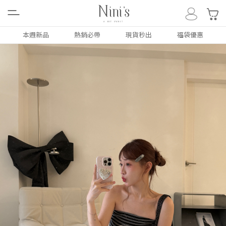
0
本週新品
熱銷必帶
現貨秒出
福袋優惠
ALL
NEW
本週新品
上衣
TOP
下著
BOTTOM
外套
COAT
洋裝/套裝
DRESS
配件類
ACC